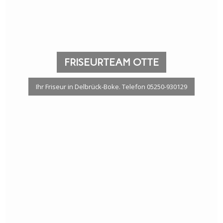
FRISEURTEAM OTTE
Ihr Friseur in Delbrück-Boke. Telefon 05250-930129